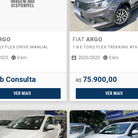
RGO
FIAT
ARGO
FLY FLEX DRIVE MANUAL
1.8 E.TORQ FLEX TREKKING AT6
2023
0 km
2020/2020
0 km
b Consulta
75.900,00
R$
VER MAIS
VER MAIS