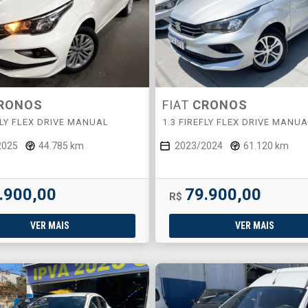
RONOS
FIAT
CRONOS
FLY FLEX DRIVE MANUAL
1.3 FIREFLY FLEX DRIVE MANU
2025
44.785 km
2023/2024
61.120 km
.900,00
79.900,00
R$
VER MAIS
VER MAIS