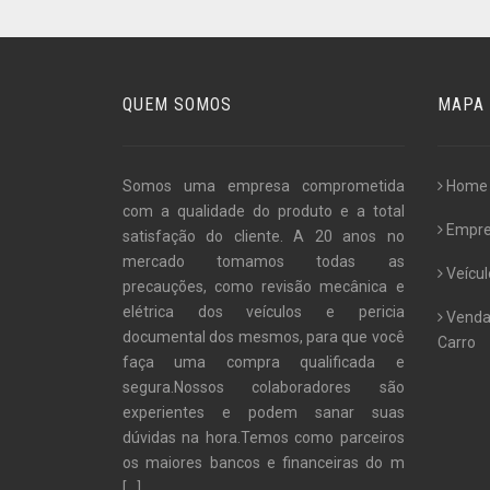
QUEM SOMOS
MAPA 
Somos uma empresa comprometida
Home
com a qualidade do produto e a total
Empr
satisfação do cliente. A 20 anos no
mercado tomamos todas as
Veícul
precauções, como revisão mecânica e
elétrica dos veículos e pericia
Venda
documental dos mesmos, para que você
Carro
faça uma compra qualificada e
segura.Nossos colaboradores são
experientes e podem sanar suas
dúvidas na hora.Temos como parceiros
os maiores bancos e financeiras do m
[...]