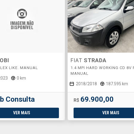
OBI
FIAT
STRADA
FLEX LIKE. MANUAL
1.4 MPI HARD WORKING CD 8V 
MANUAL
2023
0 km
2018/2018
187.595 km
b Consulta
69.900,00
R$
VER MAIS
VER MAIS