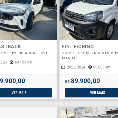
ASTBACK
FIAT
FIORINO
BO 200 HYBRID AUDACE CVT
1.4 MPI FURGÃO ENDURANCE 8
MANUAL
2026
40.153 km
2023/2024
88.860 km
9.900,00
89.900,00
R$
VER MAIS
VER MAIS