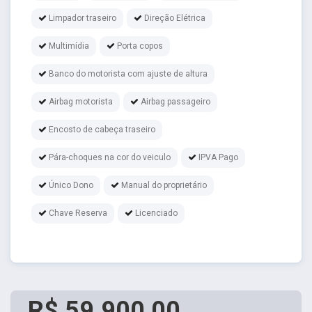
Limpador traseiro
Direção Elétrica
Multimídia
Porta copos
Banco do motorista com ajuste de altura
Airbag motorista
Airbag passageiro
Encosto de cabeça traseiro
Pára-choques na cor do veiculo
IPVA Pago
Único Dono
Manual do proprietário
Chave Reserva
Licenciado
R$ 59.900,00