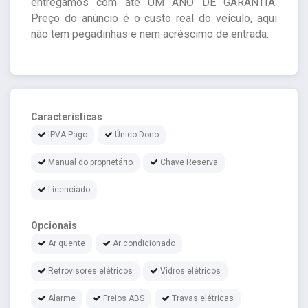
entregamos com até UM ANO DE GARANTIA.
Preço do anúncio é o custo real do veículo, aqui
não tem pegadinhas e nem acréscimo de entrada.
Características
IPVA Pago
Único Dono
Manual do proprietário
Chave Reserva
Licenciado
Opcionais
Ar quente
Ar condicionado
Retrovisores elétricos
Vidros elétricos
Alarme
Freios ABS
Travas elétricas